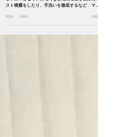
年初より、新型コロナに見舞われて、身動きの難
しい日々となり、帰宅時などに消毒液を全身にミ
スト噴霧をしたり、手洗いを徹底するなど マス
クも必須で、自己防衛が不可欠となってきまし
た。かつて、飲料・食品の無菌充填機を手がけて
いた頃を思い出し、人体用自動消毒機を作ってみ
ようと思う様...