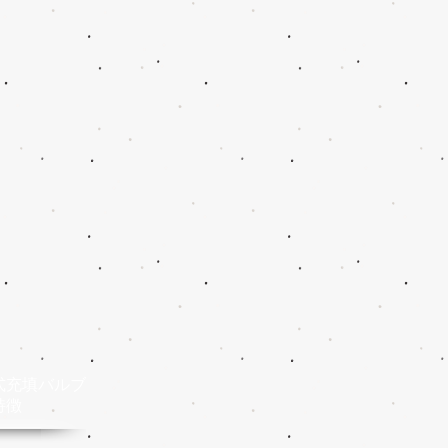
式
充填バルブ
特徴