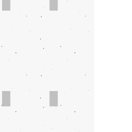
分離型ＢＢＳバルブ
分離型ＢＢＳノズル
接液部分離
接液部分離詳細