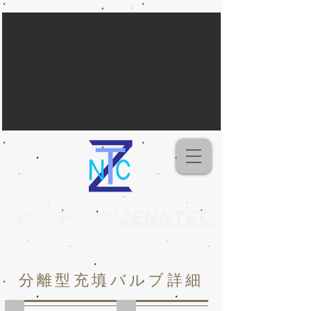
ゼンテック
/
ZENNTEC
​分離型充填バルブ詳細