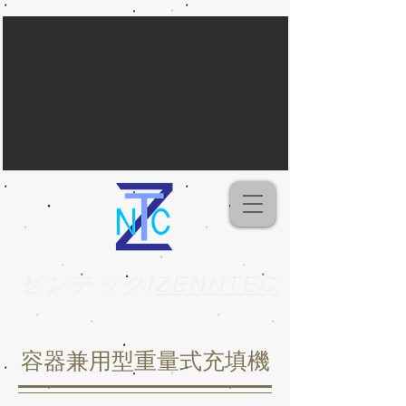
ゼンテック
/
ZENNTEC
容器兼用型重量式充填機