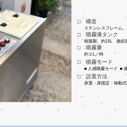
□​ 構造
​ステンレスフレーム
□ 噴霧液タンク
樹脂製、約15L 連続
□ 噴霧量
約２L／時
□ 噴霧モード
■ 人感噴霧モード ■
□ 設置方法
​床置・床固定・移動