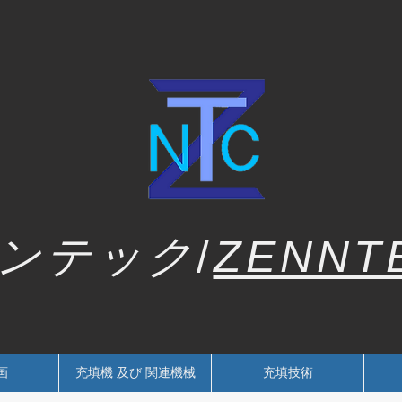
ンテック
/
ZENNT
画
充填機 及び 関連機械
充填技術