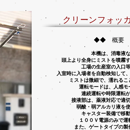
クリーンフォッ
◆◆​ 概要
本機は、消毒液
頭上より全身にミストを噴霧
工場の生産室の入口
入室時に入場者を自動検知して
ミストは微細で、濡れるこ
運転モードは、人感モ
連続運転や時限運転
接液部は、薬液対応で適
弱酸・弱アルカリ液を
キャスター装備で移
１００Ｖ電源のみで運
​また、ゲートタイプの製