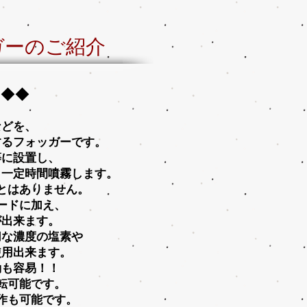
ガーのご紹介
 ◆◆
などを、
するフォッガーです。
等に設置し、
、一定時間噴霧します。
とはありません。
ードに加え、
が出来ます。
切な濃度の塩素や
使用出来ます。
動も容易！！
転可能です。
作も可能です。