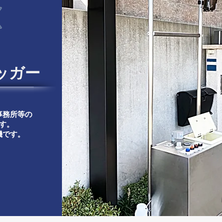
ッガー​
事務所等の
す。
機です。